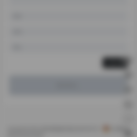
自动切换到视频播放器
支持 5–30 秒视频生成
🔥 2. 银河流动视频带
（首页主视觉）
最新生成的视频自动出现在流动视频墙
发表评论
科技感光影 + 卡片流动效果
支持点击播放 / 全屏
支持复制链接、复制提示词
暂无评论...
🔥 3. 生成记录时间线
（Command System）
按时间倒序展示历史视频
Copyright © 2026
火星Ai导航
陇ICP备2023001677号-1
甘公网安备
缩略图自动生成
62052302000048号