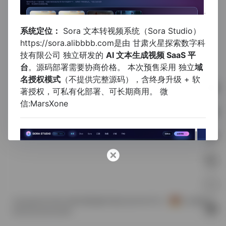
系统定位：
Sora 文本转视频系统（Sora Studio）
https://sora.alibbbb.com
是由
甘肃火星探索数字科
技有限公司
独立研发的
AI 文本生成视频
SaaS
平
台
。源码部署需要协商价格。 本次预售采用 独立
域
名授权模式
（不提供完整源码），含终身升级 + 软
著授权，可私有化部署、可长期商用。 微
信:MarsXone
Copyright © 2026
火星Ai导航
陇ICP备2023001677号-1
甘公网安备
62052302000048号