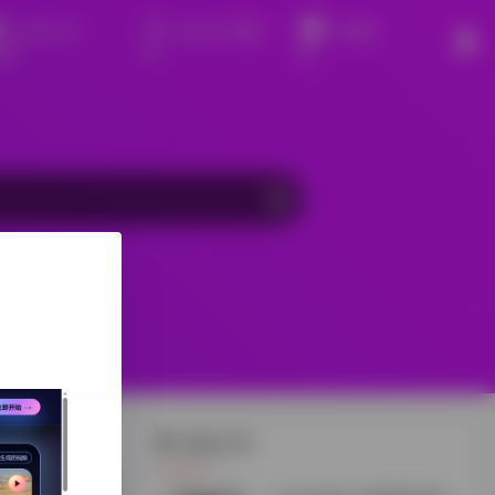
sora2 txt-
sora2广告制
火星科
deo
作
技
最新文章