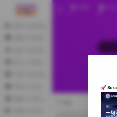
收藏我
Sora
们
频
Ai绘画（Ai Painting）
Ai图像（Ai Image）
Ai设计（Ai Design）
Ai办公（Ai Office）
Ai 写作（Ai Writing）
AI对话（Ai Chat）
🚀
So
Ai视频（Ai Video）
app
Ai音频（Ai Audio）