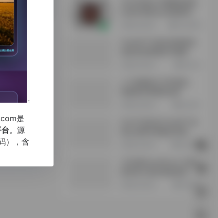
2024年最火AI视频祝福告
白创作系统SaaS版源码正
式上线了，新年倒计时，
3年前 (2024)
345,099
注册登录免费领取一次拜
年视频制作!
ChatGPT与顶尖思想家在
创造性思维测试中媲美
3年前 (2023)
39,119
人工智能助力汽车制造，
缩减研发周期和成本
3年前 (2023)
36,787
b.com
是
中台产品结合ChatGPT:实
平台
。源
现企业降本增效的利器
码），含
3年前 (2023)
36,473
“日日新SenseNova”大模
型体系引领AI领域发展
3年前 (2023)
49,958